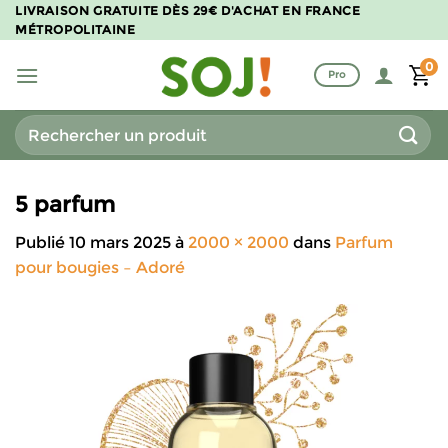
Passer
LIVRAISON GRATUITE DÈS 29€ D'ACHAT EN FRANCE
MÉTROPOLITAINE
au
contenu
0
Pro
Recherche
pour :
5 parfum
Publié
10 mars 2025
à
2000 × 2000
dans
Parfum
pour bougies – Adoré