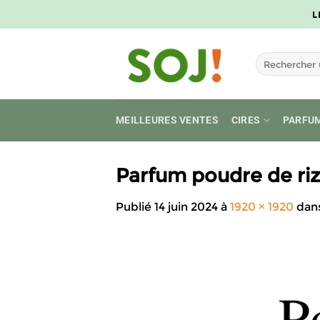
Passer
L
au
contenu
Recherche
pour :
MEILLEURES VENTES
CIRES
PARFU
Parfum poudre de ri
Publié
14 juin 2024
à
1920 × 1920
dan