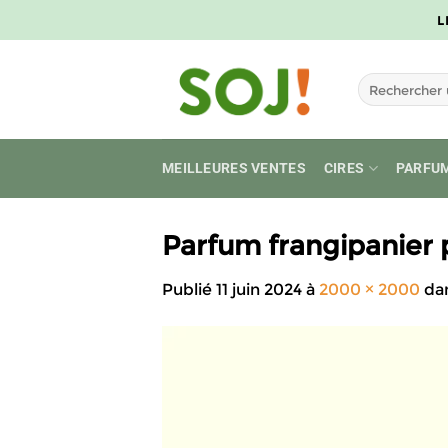
Passer
L
au
contenu
Recherche
pour :
MEILLEURES VENTES
CIRES
PARFU
Parfum frangipanier
Publié
11 juin 2024
à
2000 × 2000
da