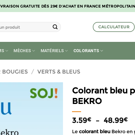
IVRAISON GRATUITE DÈS 29€ D'ACHAT EN FRANCE MÉTROPOLITAI
CALCULATEUR
MS
MÈCHES
MATÉRIELS
COLORANTS
 BOUGIES
/
VERTS & BLEUS
Colorant bleu 
BEKRO
P
3.59
–
48.99
€
€
d
Le
colorant bleu
Bekro en 
pr