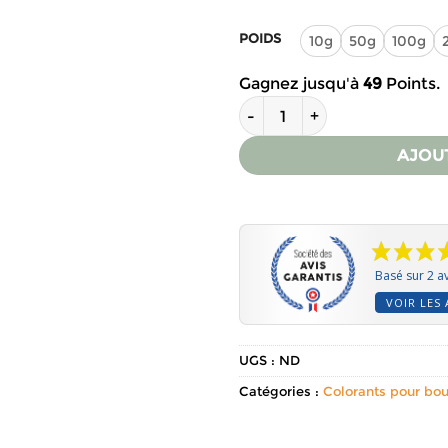
POIDS
10g
50g
100g
Gagnez jusqu'à
49
Points.
quantité de Colorant bleu po
AJOU
Basé sur 2 av
VOIR LES 
UGS :
ND
Catégories :
Colorants pour bo