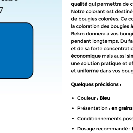
qualité
qui permettra de c
3
Notre colorant est destin
à
de bougies colorées. Ce c
4
la coloration des bougies 
Bekro donnera à vos boug
pendant longtemps. Du fai
et de sa forte concentration
économique
mais aussi
si
une solution pratique et e
et
uniforme
dans vos boug
Quelques précisions :
Couleur :
Bleu
Présentation :
en grains
Conditionnements poss
Dosage recommandé :