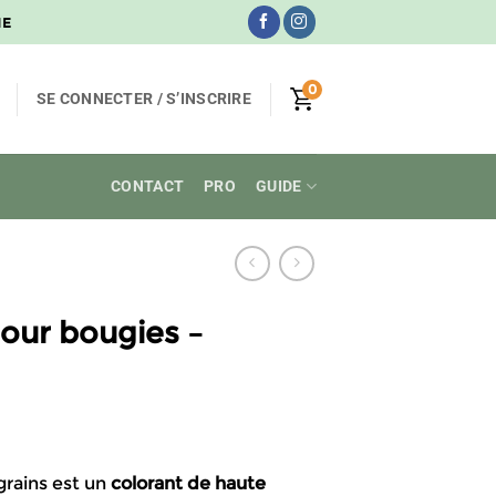
NE
0
SE CONNECTER / S’INSCRIRE
CONTACT
PRO
GUIDE
pour bougies –
lage
e
grains est un
colorant de haute
ix :