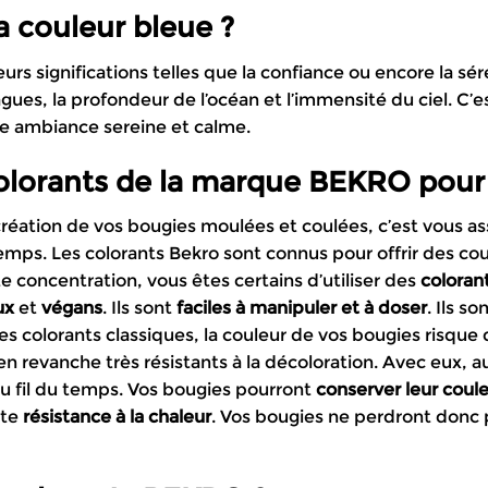
a couleur bleue ?
urs significations telles que la confiance ou encore la s
gues, la profondeur de l’océan et l’immensité du ciel. C’e
ne ambiance sereine et calme.
colorants de la marque BEKRO pour
 création de vos bougies moulées et coulées, c’est vous as
emps. Les colorants Bekro sont connus pour offrir des co
rte concentration, vous êtes certains d’utiliser des
coloran
ux
et
végans
. Ils sont
faciles à manipuler
et à doser
. Ils s
colorants classiques, la couleur de vos bougies risque d
n revanche très résistants à la décoloration. Avec eux, a
u fil du temps. Vos bougies pourront
conserver leur coul
nte
résistance à la chaleur
. Vos bougies ne perdront donc p