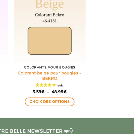
COLORANTS POUR BOUGIES
Colorant beige pour bougies –
BEKRO
e
Plage
3.59
€
–
48.99
€
de
prix :
CHOIX DES OPTIONS
€
3.59€
à
Ce
9€
48.99€
produit
a
plusieurs
RE BELLE NEWSLETTER ❤️👇