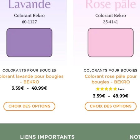
COLORANTS POUR BOUGIES
COLORANTS POUR BOUGIES
olorant lavande pour bougies
Colorant rose pâle pour
– BEKRO
bougies – BEKRO
Plage
3.59
€
–
48.99
€
de
Plag
3.59
€
–
48.99
€
prix :
de
3.59€
prix :
à
CHOIX DES OPTIONS
CHOIX DES OPTIONS
3.59
48.99€
à
Ce
Ce
48.9
produit
produit
a
a
plusieurs
plusieurs
LIENS IMPORTANTS
NOT