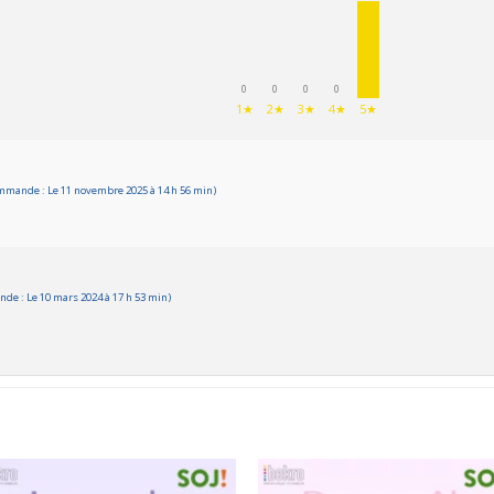
0
0
0
0
1★
2★
3★
4★
5★
mmande : Le 11 novembre 2025 à 14 h 56 min)
de : Le 10 mars 2024 à 17 h 53 min)