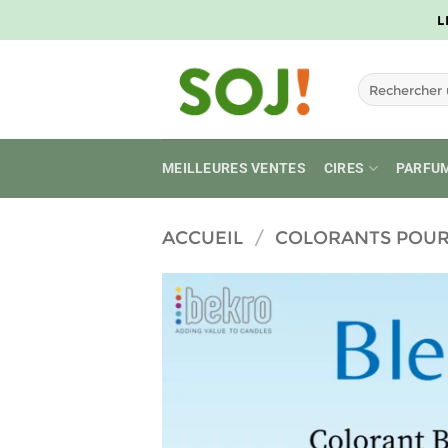
Passer
L
au
contenu
Recherche
pour :
MEILLEURES VENTES
CIRES
PARFU
ACCUEIL
/
COLORANTS POUR