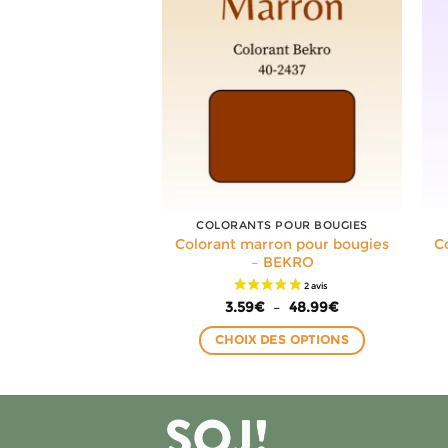
S POUR BOUGIES
COLORANTS POUR BOUGIES
 bleu ciel pour
Colorant marron pour bougies
C
ies – BEKRO
– BEKRO
Plage
€
–
48.99
€
de
Plage
3.59
€
–
48.99
€
prix :
de
3.59€
prix :
à
 DES OPTIONS
CHOIX DES OPTIONS
3.59€
48.99€
à
Ce
Ce
48.99€
produit
produit
a
a
plusieurs
plusieurs