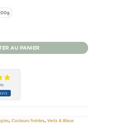
200g
ur bougies - BEKRO
TER AU PANIER
is
AVIS
ugies
,
Couleurs froides
,
Verts & Bleus