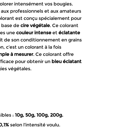
olorer intensément vos bougies.
.59€
é aux professionnels et aux amateurs
olorant est conçu spécialement pour
8.99€
à base de
cire végétale
. Ce colorant
ies une
couleur intense
et
éclatante
t de son conditionnement en grains
, c’est un colorant à la fois
mple à mesurer
. Ce colorant offre
fficace pour obtenir un
bleu éclatant
ies végétales.
ibles :
10g, 50g, 100g, 200g.
0,1%
selon l’intensité voulu.