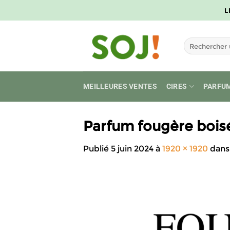
Passer
L
au
contenu
Recherche
pour :
MEILLEURES VENTES
CIRES
PARFU
Parfum fougère bois
Publié
5 juin 2024
à
1920 × 1920
dan