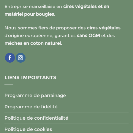
options
options
Entreprise marseillaise en
cires végétales et en
peuvent
peuvent
matériel pour bougies
.
être
être
choisies
choisies
Nous sommes fiers de proposer des
cires végétales
sur
sur
la
la
d’origine européenne, garanties
sans OGM
et des
page
page
mèches en coton naturel.
du
du
produit
produit
LIENS IMPORTANTS
Programme de parrainage
Programme de fidélité
Politique de confidentialité
Politique de cookies