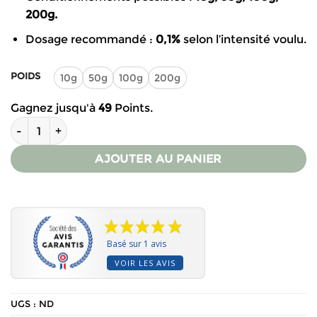
200g.
Dosage recommandé :
0,1%
selon l’intensité voulu.
POIDS
10g
50g
100g
200g
Gagnez jusqu'à
49
Points.
quantité de Colorant beige pour bougies - BEKRO
AJOUTER AU PANIER
Basé sur 1 avis
VOIR LES AVIS
UGS :
ND