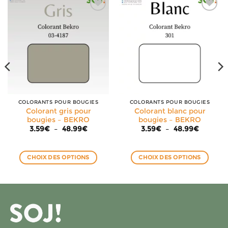
COLORANTS POUR BOUGIES
COLORANTS POUR BOUGIES
Colorant gris pour
Colorant blanc pour
bougies – BEKRO
bougies – BEKRO
Plage
Plage
3.59
€
–
48.99
€
3.59
€
–
48.99
€
de
de
prix :
prix :
3.59€
3.59€
à
à
CHOIX DES OPTIONS
CHOIX DES OPTIONS
€
48.99€
48.99€
Ce
Ce
produit
produit
a
a
plusieurs
plusieurs
variations.
variations.
Les
Les