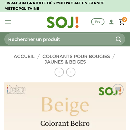
Passer
LIVRAISON GRATUITE DÈS 29€ D'ACHAT EN FRANCE
MÉTROPOLITAINE
au
contenu
0
Pro
Recherche
pour :
ACCUEIL
/
COLORANTS POUR BOUGIES
/
JAUNES & BEIGES