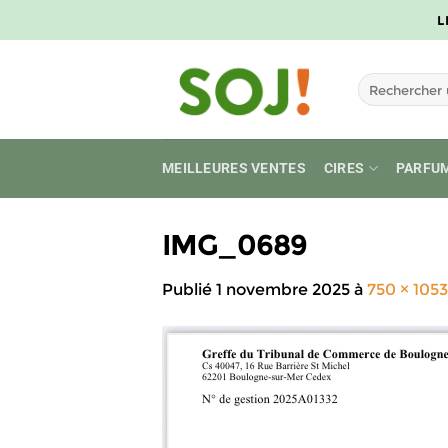
Passer
L
au
contenu
Recherche
pour :
MEILLEURES VENTES
CIRES
PARFU
IMG_0689
Publié
1 novembre 2025
à
750 × 1053