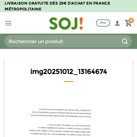
Passer
LIVRAISON GRATUITE DÈS 29€ D'ACHAT EN FRANCE
MÉTROPOLITAINE
au
contenu
0
Pro
Recherche
pour :
img20251012_13164674