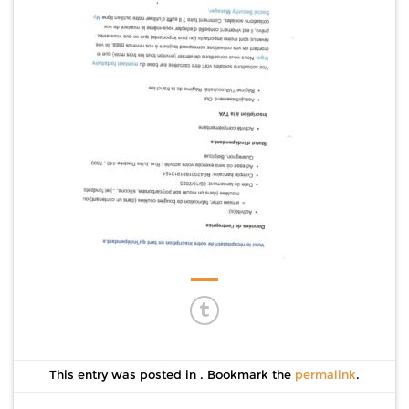
This entry was posted in . Bookmark the
permalink
.